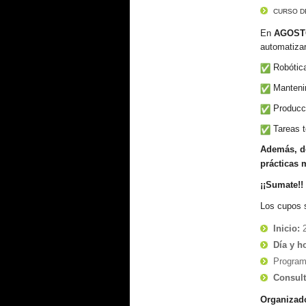
CURSO D
En
AGOST
automatizar
Robótica
Mantenim
Producci
Tareas t
Además, de
prácticas 
¡¡Sumate!!
Los cupos 
Inicio:
Día y h
Progra
Consul
Organizado