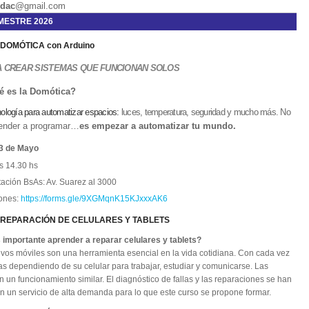
idac
@gmail.com
MESTRE 2026
 DOMÓTICA
con Arduino
A CREAR SISTEMAS
QUE FUNCIONAN SOLOS
é es la Domótica?
ología para automatizar espacios:
luces, te
mperatura, seguridad y mucho más
.
No
render a programar…
es empezar a automatizar tu mundo.
3 de Mayo
s 14.30 hs
ación BsAs: Av. Suarez al 3000
iones:
https://forms.gle/9XGMqnK15KJxxxAK6
REPARACIÓN DE CELULARES Y TABLETS
 importante aprender a reparar celulares y tablets?
ivos móviles son una herramienta esencial en la vida cotidiana. Con cada vez
s dependiendo de su celular para trabajar, estudiar y comunicarse. Las
en un funcionamiento similar. El diagnóstico de fallas y las reparaciones se han
n un servicio de alta demanda para lo que este curso se propone formar.