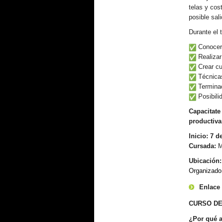
telas y cos
posible sali
Durante el t
Conocer 
Realizar 
Crear cu
Técnicas
Terminac
Posibili
Capacitate
productiva
I
nicio
: 7 d
Cursada:
M
Ubicación:
Organizado 
Enlace 
CURSO DE
¿Por qué a