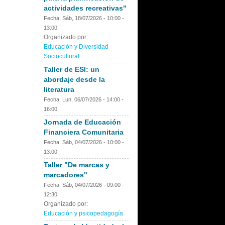
actividades recreativas"
Fecha:
Sáb, 18/07/2026 -
10:00
-
13:00
Organizado por:
Educación y Diversidad
Sociocultural
Taller de ESI: un
abordaje desde la
literatura
Fecha:
Lun, 06/07/2026 -
14:00
-
16:00
Jornada de Educación
Financiera Comunitaria
Fecha:
Sáb, 04/07/2026 -
10:00
-
13:00
Taller "De marcas y
marcadores"
Fecha:
Sáb, 04/07/2026 -
09:00
-
12:30
Organizado por:
Educación y psicopedagogía