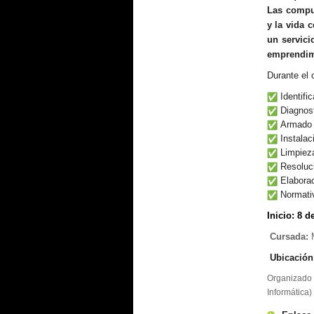
Las comput
y la vida 
un servici
emprendim
Durante el 
Identifi
Diagnost
Armado 
Instalac
Limpieza
Resoluci
Elaborac
Normativ
I
nicio
: 8 d
Cursada:
Ubicación
Organizado p
Informática)