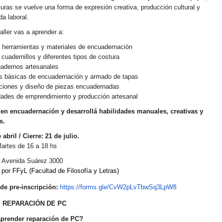
turas se vuelve una forma de expresión creativa, producción cultural y
da laboral.
aller vas a aprender a:
herramientas y materiales de encuadernación
cuadernillos y diferentes tipos de costura
adernos artesanales
 básicas de encuadernación y armado de tapas
iones y diseño de piezas encuadernadas
dades de emprendimiento y producción artesanal
 en encuadernación y desarrollá habilidades manuales, creativas y
s.
e abril / Cierre: 21 de julio.
artes de 16 a 18 hs
Avenida Suárez 3000
por FFyL (Facultad de Filosofía y Letras)
de pre-inscripción:
https://forms.gle/CvW2pLvTbwSq3LpW8
 REPARACIÓN DE PC
prender reparación de PC?