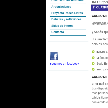
Extensión Universitaria
INFO: ifpc
Articulaciones
1° CUATRI
Proyecto Redes Libres
CURSO DE
Debates y reflexiones
APRENDÉ 
Sitios de Interés
¿Sabés qu
Contacto
Es usar tecn
sólo es ap
INICIA
1
Miércole
Sede Est
seguinos en facebook
Inscripc
CURSO DE 
¿Por qué es
Los disposit
más persona
tablets tien
convertido e