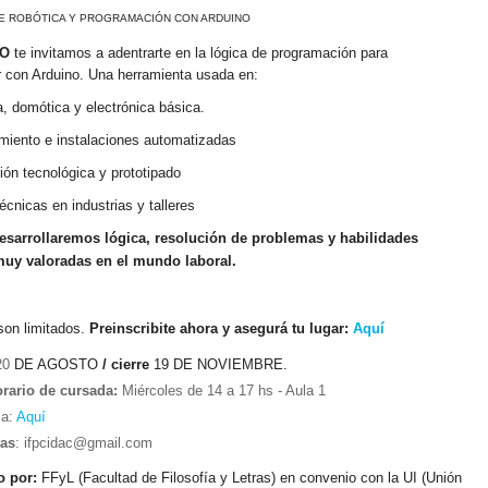
E ROBÓTICA Y PROGRAMACIÓN CON ARDUINO
O
te invitamos a adentrarte en la lógica de programación para
 con Arduino. Una herramienta usada en:
, domótica y electrónica básica.
iento e instalaciones automatizadas
ón tecnológica y prototipado
écnicas en industrias y talleres
sarrollaremos lógica, resolución de problemas y habilidades
muy valoradas en el mundo laboral.
son limitados.
Prein
scribite ahora y asegurá tu lugar:
Aquí
20
DE AGOSTO
/ cierre
19 DE NOVIEMBRE.
orario de cursada:
Miércoles de 14 a 17 hs - Aula 1
ma:
Aquí
tas
: ifpcidac@gmail.com
 por:
FFyL (Facultad de Filosofía y Letras) en convenio con la UI (Unión