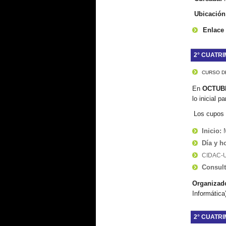
Ubicación
Enlace 
2° CUATRI
CURSO D
En
OCTUB
lo inicial
pa
Los cupos 
Inicio:
M
Día y h
CIDAC-UB
Consul
Organizado
Informática)
2° CUATRI