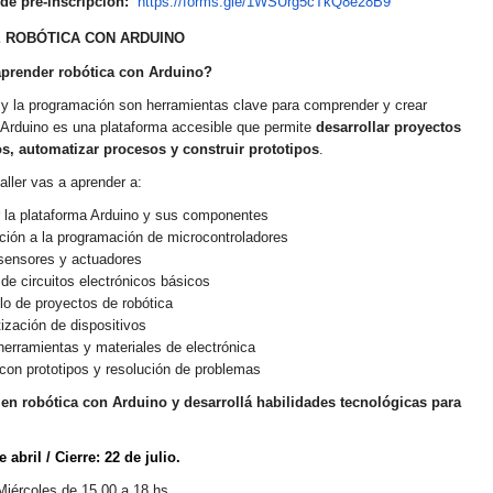
de pre-inscripción:
https://forms.gle/1WSUrg5cTkQ8e28B9
 ROBÓTICA CON ARDUINO
prender robótica con Arduino?
 y la programación son herramientas clave para comprender y crear
 Arduino es una plataforma accesible que permite
desarrollar proyectos
os, automatizar procesos y construir prototipos
.
aller vas a aprender a:
la plataforma Arduino y sus componentes
ción a la programación de microcontroladores
ensores y actuadores
e circuitos electrónicos básicos
lo de proyectos de robótica
zación de dispositivos
erramientas y materiales de electrónica
con prototipos y resolución de problemas
 en robótica con Arduino y desarrollá habilidades tecnológicas para
e abril / Cierre: 22 de julio.
Miércoles de 15.00 a 18 hs