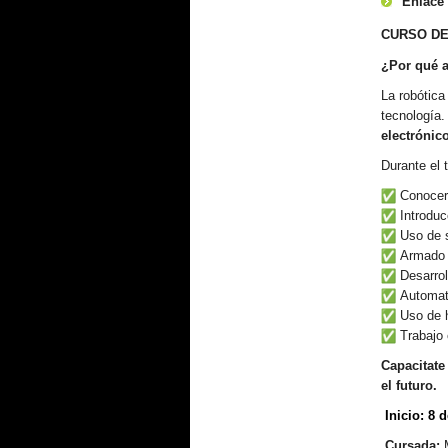
Enlace 
CURSO DE
¿Por qué a
La robótica
tecnología.
electrónic
Durante el t
Conocer 
Introduc
Uso de s
Armado d
Desarrol
Automati
Uso de h
Trabajo 
Capacitate
el futuro.
I
nicio
: 8 d
Cursada: