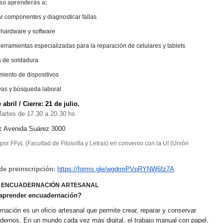
so aprenderás a:
ar componentes y diagnosticar fallas
hardware y software
herramientas especializadas para la reparación de celulares y tablets
 de soldadura
iento de dispositivos
vas y búsqueda laboral
e abril / Cierre: 21 de julio.
artes de 17.30 a 20.30 hs
:
Avenida Suárez 3000
or FFyL (Facultad de Filosofía y Letras) en convenio con la UI (Unión
de preinscripción:
https://forms.gle/wgdrmPVpRYNW6fz7A
E ENCUADERNACIÓN ARTESANAL
aprender encuadernación?
nación es un oficio artesanal que permite crear, reparar y conservar
adernos. En un mundo cada vez más digital, el trabajo manual con papel,