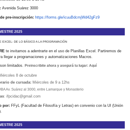
:
Avenida Suárez 3000
de pre-inscripción:
https://forms.gle/icuuBdcmjWd42gFz9
MESTRE 2025
E EXCEL
: DE LO BÁSICO A LA PROGRAMACIÓN
RE
te invitamos a adentrarte en el uso de Planillas Excel. Partiremos de
ra llegar a programaciones y automatizaciones Macros.
son limitados.
Prein
scribite ahora y asegurá tu lugar: Aquí
iércoles 8 de octubre
orario de cursada:
Miércoles de 9 a 12hs
A Av. Suárez al 3000, entre Lamarque y Monasterio
tas
: ifpcidac@gmail.com
 por:
FFyL (Facultad de Filosofía y Letras) en convenio con la UI (Unión
.
MESTRE 2025