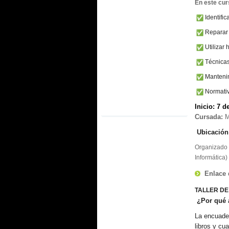
En este cur
Identific
Reparar 
Utilizar 
Técnicas
Mantenim
Normati
I
nicio
: 7 d
Cursada:
M
Ubicación
Organizado p
Informática)
Enlace 
TALLER D
¿Por qué 
La encuader
libros y cu