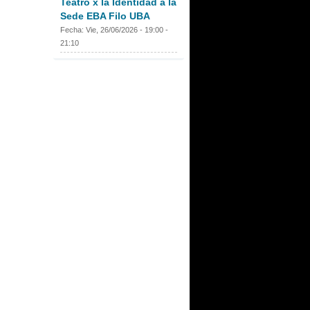
Teatro x la Identidad a la
Sede EBA Filo UBA
Fecha:
Vie, 26/06/2026 -
19:00
-
21:10