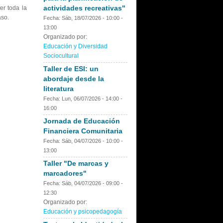
actividades recreativas"
aer toda la
aso.
Fecha:
Sáb, 18/07/2026 -
10:00
-
13:00
Organizado por:
Educación y Diversidad
Sociocultural
Taller de ESI: un
abordaje desde la
literatura
Fecha:
Lun, 06/07/2026 -
14:00
-
16:00
Jornada de Educación
Financiera Comunitaria
Fecha:
Sáb, 04/07/2026 -
10:00
-
13:00
Taller "De marcas y
marcadores"
Fecha:
Sáb, 04/07/2026 -
09:00
-
12:30
Organizado por:
Educación y psicopedagogía