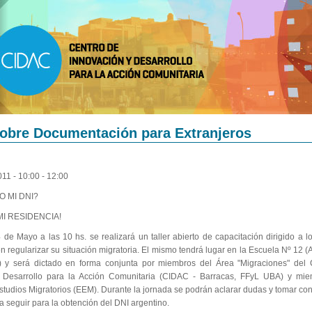
Sobre Documentación para Extranjeros
011 -
10:00
-
12:00
 MI DNI?
MI RESIDENCIA!
de Mayo a las 10 hs. se realizará un taller abierto de capacitación dirigido a l
n regularizar su situación migratoria. El mismo tendrá lugar en la Escuela Nº 12 (Av
 y será dictado en forma conjunta por miembros del Área "Migraciones" del 
 Desarrollo para la Acción Comunitaria (CIDAC - Barracas, FFyL UBA) y mie
tudios Migratorios (EEM). Durante la jornada se podrán aclarar dudas y tomar co
a seguir para la obtención del DNI argentino.