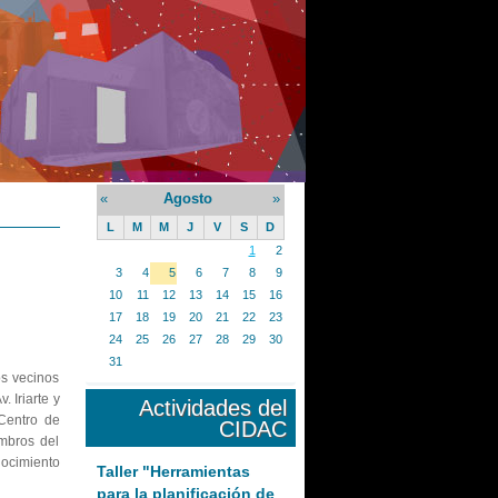
«
Agosto
»
L
M
M
J
V
S
D
1
2
3
4
5
6
7
8
9
10
11
12
13
14
15
16
17
18
19
20
21
22
23
24
25
26
27
28
29
30
31
os vecinos
. Iriarte y
Actividades del
Centro de
CIDAC
mbros del
nocimiento
Taller "Herramientas
para la planificación de