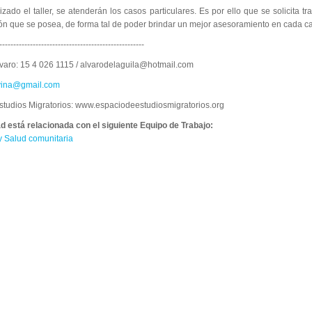
izado el taller, se atenderán los casos particulares. Es por ello que se solicita tr
n que se posea, de forma tal de poder brindar un mejor asesoramiento en cada c
----------------------------------------------------
lvaro: 15 4 026 1115 / alvarodelaguila@hotmail.com
avina@gmail.com
studios Migratorios: www.espaciodeestudiosmigratorios.org
ad está relacionada con el siguiente Equipo de Trabajo:
y Salud comunitaria