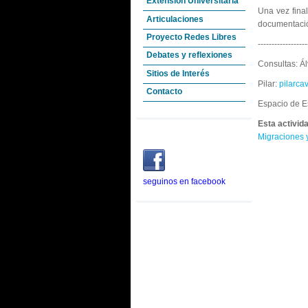
Extensión Universitaria
Una vez final
Articulaciones
documentació
Proyecto Redes Libres
------------------
Debates y reflexiones
Consultas: Á
Sitios de Interés
Pilar:
pilarc
Contacto
Espacio de E
Esta activid
Migraciones 
seguinos en facebook