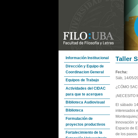
Taller 
Información Institucional
Dirección y Equipo de
Coordinacion General
Fecha:
Sáb, 14/05/2
Equipos de Trabajo
¿CÓMO SACO
Actividades del CIDAC
para que te acerques
¡NECESITO 
Biblioteca Audiovisual
El sábado 14 
Biblioteca
interesados e
Montesquieu)
Formulación de
Innovación y
proyectos productivos
Espacio de Es
Fortalecimiento de la
de los pasos 