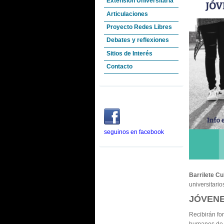
Extensión Universitaria
Articulaciones
Proyecto Redes Libres
Debates y reflexiones
Sitios de Interés
Contacto
seguinos en facebook
Barrilete Cul
universitario
JÓVENE
Recibirán fo