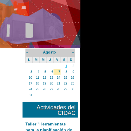
«
Agosto
»
L
M
M
J
V
S
D
1
2
3
4
5
6
7
8
9
10
11
12
13
14
15
16
17
18
19
20
21
22
23
24
25
26
27
28
29
30
31
Actividades del
CIDAC
Taller "Herramientas
para la planificación de