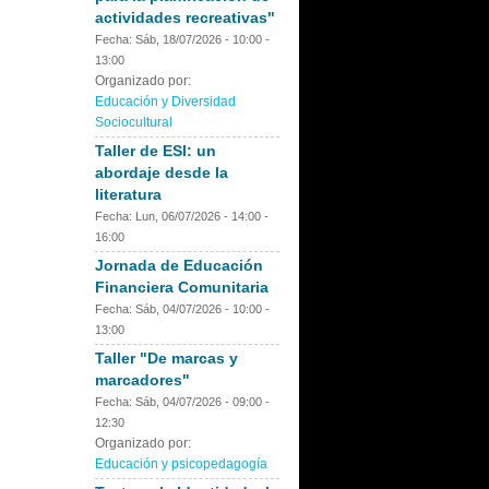
actividades recreativas"
Fecha:
Sáb, 18/07/2026 -
10:00
-
13:00
Organizado por:
Educación y Diversidad
Sociocultural
Taller de ESI: un
abordaje desde la
literatura
Fecha:
Lun, 06/07/2026 -
14:00
-
16:00
Jornada de Educación
Financiera Comunitaria
Fecha:
Sáb, 04/07/2026 -
10:00
-
13:00
Taller "De marcas y
marcadores"
Fecha:
Sáb, 04/07/2026 -
09:00
-
12:30
Organizado por:
Educación y psicopedagogía